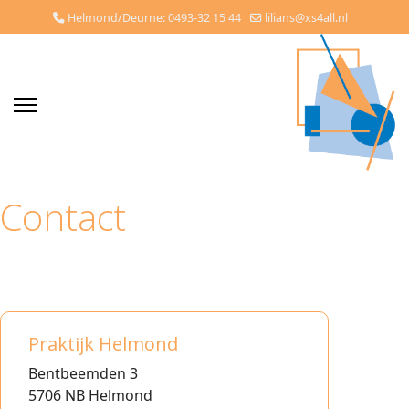
Helmond/Deurne: 0493-32 15 44
lilians@xs4all.nl
Contact
Praktijk Helmond
Bentbeemden 3
5706 NB Helmond